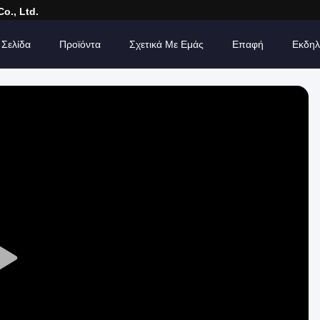
o., Ltd.
 Σελίδα
Προϊόντα
Σχετικά Με Εμάς
Επαφή
Εκδηλ
Play
Video