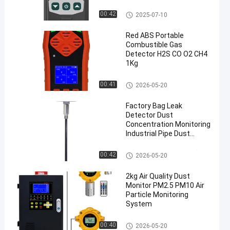
Nuclear Radiation
Detectors
Πυρηνικός ανιχνευτής ακτιν
00:42
2025-07-10
οβολίας
Red ABS Portable
Combustible Gas
Detector H2S CO O2 CH4
1Kg
Φορητοί πολλαπλοί ανιχνευτ
00:41
2026-05-20
ές αερίων
Factory Bag Leak
Detector Dust
Concentration Monitoring
Industrial Pipe Dust
Detector
Μόνιμος ανιχνευτής σκόνης
00:42
2026-05-20
2kg Air Quality Dust
Monitor PM2.5 PM10 Air
Particle Monitoring
System
Σύστημα παρακολούθησης σ
00:40
2026-05-20