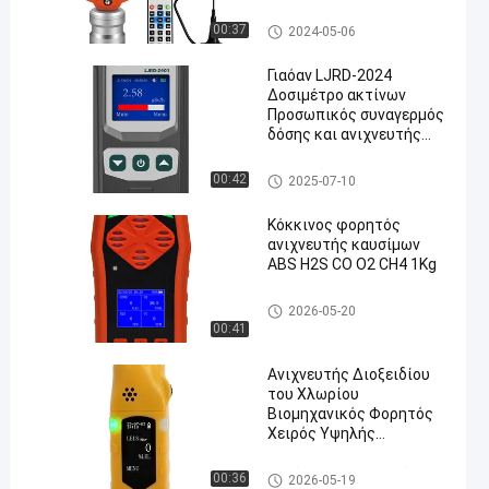
Ανιχνευτές καυσίμων
00:37
2024-05-06
Γιαόαν LJRD-2024
Δοσιμέτρο ακτίνων
Προσωπικός συναγερμός
δόσης και ανιχνευτής
en
ακτινοβολίας Φορητοί
ανιχνευτές πυρηνικής
Πυρηνικός ανιχνευτής ακτιν
00:42
2025-07-10
ακτινοβολίας
οβολίας
Κόκκινος φορητός
ανιχνευτής καυσίμων
ABS H2S CO O2 CH4 1Kg
Φορητοί πολλαπλοί ανιχνευτ
2026-05-20
ές αερίων
00:41
Ανιχνευτής Διοξειδίου
του Χλωρίου
Βιομηχανικός Φορητός
Χειρός Υψηλής
Ακρίβειας Ανιχνευτής
Συγκέντρωσης Διαρροής
Μονόχειρες ανιχνευτές αερί
00:36
2026-05-19