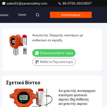
sales01@yaoansafety.com
86-0755-26418507
ώσεις
Απόσπασμα
Greek
Ανιχνευτής διαρροής καυσίμων με
ανθεκτικό σε έκρηξη
Επικοινωνήστε τώρα
Μάθετε Περισσότερα
Σχετικά Βίντεο
Ανιχνευτής συναγερμού
καυσίμου φυσικού
αερίου 2kg Ασθενής
ανιχνευτής αερίου