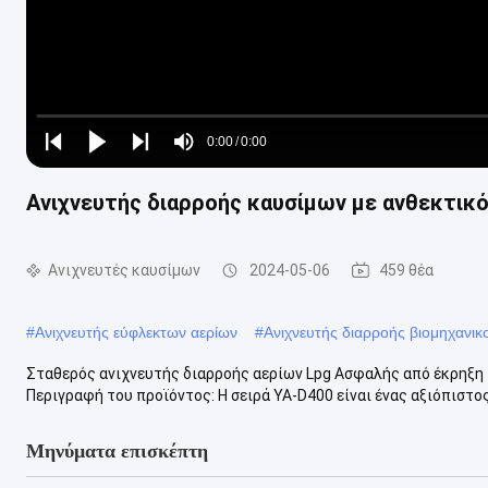
Loaded
:
0%
0:00
/
0:00
Play
Play
Play
Mute
Current
Duration
next
next
Ανιχνευτής διαρροής καυσίμων με ανθεκτικό
Time
Ανιχνευτές καυσίμων
2024-05-06
459 θέα
#
Ανιχνευτής εύφλεκτων αερίων
#
Ανιχνευτής διαρροής βιομηχανικ
Σταθερός ανιχνευτής διαρροής αερίων Lpg Ασφαλής από έκρηξη 
Περιγραφή του προϊόντος: Η σειρά YA-D400 είναι ένας αξιόπιστος
Μηνύματα επισκέπτη