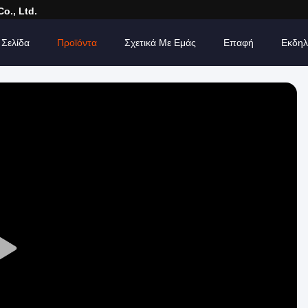
o., Ltd.
 Σελίδα
Προϊόντα
Σχετικά Με Εμάς
Επαφή
Εκδηλ
Play
Video