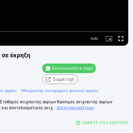
Auto
Picture-
Fullscre
in-
Picture
 σε έκρηξη
Επικοινωνήστε τώρα
Συμμετοχή
ού αερίου
#
Ανιχνευτής συναγερμού φυσικού αερίου
Σταθερός ανιχνευτής αερίων Καύσιμος ανιχνευτής αερίων
 και αποτελεσματικός ανιχ...
Δείτε περισσότερα
ΑΦΗΣΤΕ ΕΝΑ ΜΗΝΥΜΑ