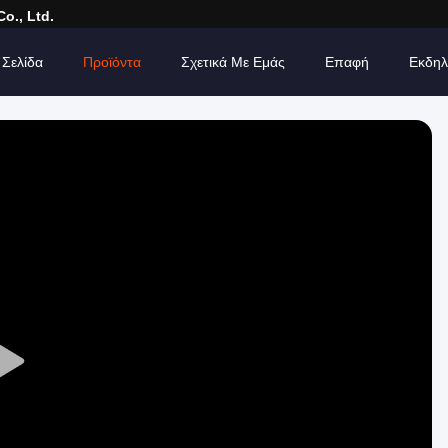
o., Ltd.
 Σελίδα
Προϊόντα
Σχετικά Με Εμάς
Επαφή
Εκδηλ
Play
Video