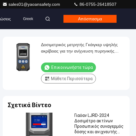
sales01@yaoansafety.com
86-0755-26418507
ώσεις
Απόσπασμα
Greek
Δοσιμετρικός μετρητής Γκάιγκερ υψηλής
ακρίβειας για την ανίχνευση πυρηνικής
ακτινοβολίας και ακτίνων Χ
Επικοινωνήστε τώρα
Μάθετε Περισσότερα
Σχετικά Βίντεο
Γιαόαν LJRD-2024
Δοσιμέτρο ακτίνων
Προσωπικός συναγερμός
δόσης και ανιχνευτής