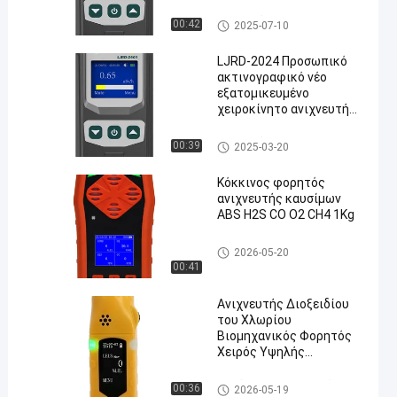
ακτινοβολίας Φορητοί
ανιχνευτές πυρηνικής
Πυρηνικός ανιχνευτής ακτιν
00:42
2025-07-10
ακτινοβολίας
οβολίας
LJRD-2024 Προσωπικό
ακτινογραφικό νέο
εξατομικευμένο
χειροκίνητο ανιχνευτή
πυρηνικής ακτινοβολίας
Geiger Muller Counter
Πυρηνικός ανιχνευτής ακτιν
00:39
2025-03-20
οβολίας
Κόκκινος φορητός
ανιχνευτής καυσίμων
ABS H2S CO O2 CH4 1Kg
Φορητοί πολλαπλοί ανιχνευτ
2026-05-20
ές αερίων
00:41
Ανιχνευτής Διοξειδίου
του Χλωρίου
Βιομηχανικός Φορητός
Χειρός Υψηλής
Ακρίβειας Ανιχνευτής
Συγκέντρωσης Διαρροής
Μονόχειρες ανιχνευτές αερί
00:36
2026-05-19