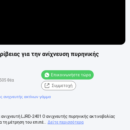
ίβειας για την ανίχνευση πυρηνικής
Επικοινωνήστε τώρα
505 θέα
Συμμετοχή
ος ανιχνευτής ακτίνων γάμμα
ε ανιχνευτή LJRD-2401 Ο ανιχνευτής πυρηνικής ακτινοβολίας
 τη μέτρηση του επιπέ...
Δείτε περισσότερα