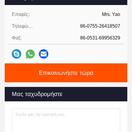
Επαφές:
Mrs. Yao
Τηλεφώνημα:
86-0755-26418507
Φαξ:
86-0531-69956329
Επικοινωνήστε τώρα
Μας ταχυδρομήστε