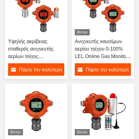
Βίντεο
Υψηλής ακρίβειας
Ανιχνευτής καυσίμων
σταθερός ανιχνευτής
αερίου τοίχου 0-100%
αερίων τοίχος
LEL Online Gas Monitor
τοποθετημένος
Ανιχνευτής διαρροής
Πάρτε την καλύτερη
Πάρτε την καλύτερη
ανιχνευτής αερίου
αερίου ΥΦΑ
αμμωνίας με πίνακα
τιμή
τιμή
ελέγχου
Βίντεο
Βίντεο