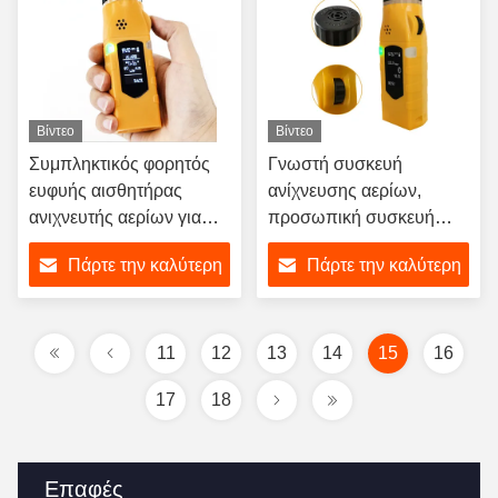
Βίντεο
Βίντεο
Συμπληκτικός φορητός
Γνωστή συσκευή
ευφυής αισθητήρας
ανίχνευσης αερίων,
ανιχνευτής αερίων για
προσωπική συσκευή
περιορισμένο χώρο
ανίχνευσης αερίων
Πάρτε την καλύτερη
Πάρτε την καλύτερη
εργασίας
τιμή
τιμή
11
12
13
14
15
16
17
18
Επαφές