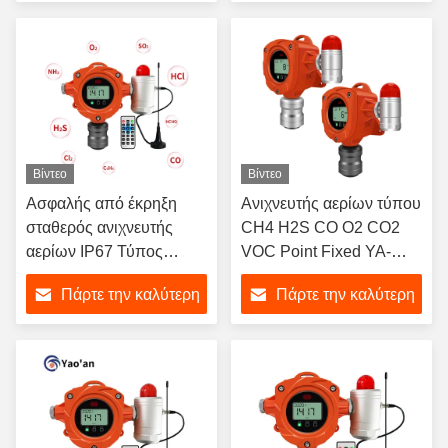
τιμή
τιμή
Βίντεο
Βίντεο
Ασφαλής από έκρηξη
Ανιχνευτής αερίων τύπου
σταθερός ανιχνευτής
CH4 H2S CO O2 CO2
αερίων IP67 Τύπος
VOC Point Fixed YA-
αγωγού Τύπος τοίχου
D400
Πάρτε την καλύτερη
Πάρτε την καλύτερη
τιμή
τιμή