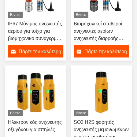
Βίντεο
Βίντεο
IP67 Μόνιμος ανιχνευτής
Βιομηχανικοί σταθεροί
αερίου για τοίχο για
ανιχνευτές αερίων
βιομηχανικό συναγερμό
ανιχνευτής διαρροής
διαρροής αερίου
καυσίμων ή τοξικών
Πάρτε την καλύτερη
Πάρτε την καλύτερη
αερίων
τιμή
τιμή
Βίντεο
Βίντεο
Ηλεκτρονικός ανιχνευτής
SO2 H2S φορητός
οξυγόνου για σπηλιές
ανιχνευτής μεμονωμένων
αερίων, αισθητήρας