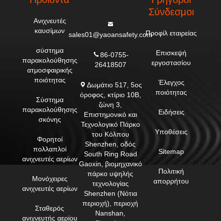
Σύνδεσμοι
Ανιχνευτές
καυσίμων
Προφίλ εταιρείας
sales01@yaoansafety.com
σύστημα
Επισκεψή
86-0755-
παρακολούθησης
εργοστασίου
26418507
ατμοσφαιρικής
ποιότητας
Έλεγχος
Δωμάτιο 517, 5ος
ποιότητας
όροφος, κτίριο 10Β,
Σύστημα
ζώνη 3,
παρακολούθησης
Ειδήσεις
Επιστημονικό και
σκόνης
Τεχνολογικό Πάρκο
Υποθέσεις
του Κόλπου
Φορητοί
Shenzhen, οδός
πολλαπλοί
Sitemap
South Ring Road
ανιχνευτές αερίων
Gaoxin, βιομηχανικό
Πολιτική
πάρκο υψηλής
Μονόχειρες
απορρήτου
τεχνολογίας
ανιχνευτές αερίων
Shenzhen (Νότια
περιοχή), περιοχή
Σταθερός
Nanshan,
ανιχνευτής αερίου