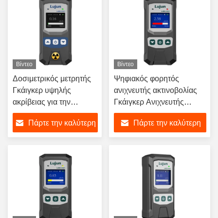
Βίντεο
Βίντεο
Δοσιμετρικός μετρητής
Ψηφιακός φορητός
Γκάιγκερ υψηλής
ανιχνευτής ακτινοβολίας
ακρίβειας για την
Γκάιγκερ Ανιχνευτής
ανίχνευση πυρηνικής
ακτίνων Γάμα για
Πάρτε την καλύτερη
Πάρτε την καλύτερη
ακτινοβολίας και
εσωτερικούς και
ακτίνων Χ
εξωτερικούς χώρους
τιμή
τιμή