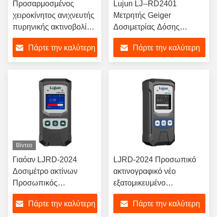
Προσαρμοσμένος
Lujun LJ--RD2401
χειροκίνητος ανιχνευτής
Μετρητής Geiger
πυρηνικής ακτινοβολίας
Δοσιμετρίας Δόσης
Geiger Muller
Ακτινοβολίας Ανιχνευτής
Πάρτε την καλύτερη
Πάρτε την καλύτερη
Πυρηνικής Ακτινοβολίας
Μέτρησης Ακτινοβολίας
τιμή
τιμή
για Ακτίνες Χ Βήτα Γάμμα
Βίντεο
Γιαόαν LJRD-2024
LJRD-2024 Προσωπικό
Δοσιμέτρο ακτίνων
ακτινογραφικό νέο
Προσωπικός
εξατομικευμένο
συναγερμός δόσης και
χειροκίνητο ανιχνευτή
Πάρτε την καλύτερη
Πάρτε την καλύτερη
ανιχνευτής ακτινοβολίας
πυρηνικής ακτινοβολίας