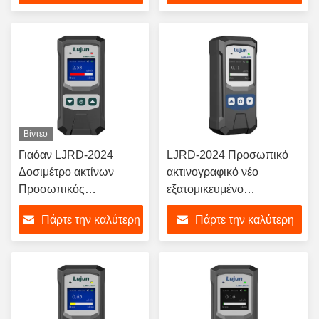
Μέτρησης Ακτινοβολίας
τιμή
τιμή
για Ακτίνες Χ Βήτα Γάμμα
Βίντεο
Γιαόαν LJRD-2024
LJRD-2024 Προσωπικό
Δοσιμέτρο ακτίνων
ακτινογραφικό νέο
Προσωπικός
εξατομικευμένο
συναγερμός δόσης και
χειροκίνητο ανιχνευτή
Πάρτε την καλύτερη
Πάρτε την καλύτερη
ανιχνευτής ακτινοβολίας
πυρηνικής ακτινοβολίας
Φορητοί ανιχνευτές
Geiger Muller Counter
τιμή
τιμή
πυρηνικής ακτινοβολίας