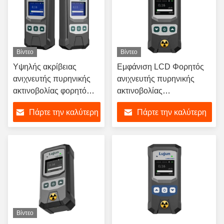
Βίντεο
Βίντεο
Υψηλής ακρίβειας
Εμφάνιση LCD Φορητός
ανιχνευτής πυρηνικής
ανιχνευτής πυρηνικής
ακτινοβολίας φορητό
ακτινοβολίας
μετρητή Γκάιγκερ
επαναφορτιζόμενος με
Πάρτε την καλύτερη
Πάρτε την καλύτερη
συναγερμό για ακτίνες Χ
βήτα ακτίνες Γαμά
τιμή
τιμή
Βίντεο