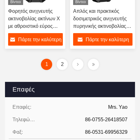
Βίντεο
Βίντεο
Φορητός ανιχνευτής
Απλός και πρακτικός
ακτινοβολίας ακτίνων Χ
δοσιμετρικός ανιχνευτής
με αθροιστικό εύρος
πυρηνικής ακτινοβολίας
δόσεων 0,00uSv-
για ανίχνευση
Πάρτε την καλύτερη
Πάρτε την καλύτερη
500,0mSv
βιομηχανικών περιοχών
τιμή
τιμή
1
2
Επαφές
Επαφές:
Mrs. Yao
Τηλεφώνημα:
86-0755-26418507
Φαξ:
86-0531-69956329