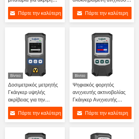
μέτρηση ακτίνων γάμμα
ακτινοβολίας
Πάρτε την καλύτερη
Πάρτε την καλύτερη
και βήτα
τιμή
τιμή
Βίντεο
Βίντεο
Δοσιμετρικός μετρητής
Ψηφιακός φορητός
Γκάιγκερ υψηλής
ανιχνευτής ακτινοβολίας
ακρίβειας για την
Γκάιγκερ Ανιχνευτής
ανίχνευση πυρηνικής
ακτίνων Γάμα για
Πάρτε την καλύτερη
Πάρτε την καλύτερη
ακτινοβολίας και
εσωτερικούς και
ακτίνων Χ
εξωτερικούς χώρους
τιμή
τιμή