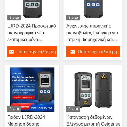
Βίντεο
Βίντεο
LJRD-2024 Προσωπικό
Ανιχνευτής πυρηνικής
ακτινογραφικό νέο
ακτινοβολίας Γκάιγκερ για
εξατομικευμένο
ιατρική βιομηχανική και
χειροκίνητο ανιχνευτή
περιβαλλοντική
Πάρτε την καλύτερη
Πάρτε την καλύτερη
πυρηνικής ακτινοβολίας
παρακολούθηση
Geiger Muller Counter
τιμή
τιμή
Βίντεο
Βίντεο
Γιαόαν LJRD-2024
Καταγραφή δεδομένων
Μέτρηση δόσης
Ελέγχος μετρητή Geiger με