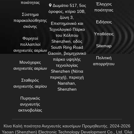
ποιότητας
Έλεγχος
Δωμάτιο 517, 5ος
ποιότητας
όροφος, κτίριο 10Β,
Σύστημα
ζώνη 3,
παρακολούθησης
Ειδήσεις
Επιστημονικό και
σκόνης
Τεχνολογικό Πάρκο
Υποθέσεις
του Κόλπου
Φορητοί
Shenzhen, οδός
πολλαπλοί
Sitemap
South Ring Road
ανιχνευτές αερίων
Gaoxin, βιομηχανικό
Πολιτική
πάρκο υψηλής
Μονόχειρες
απορρήτου
τεχνολογίας
ανιχνευτές αερίων
Shenzhen (Νότια
περιοχή), περιοχή
Σταθερός
Nanshan,
ανιχνευτής αερίου
Shenzhen
Πυρηνικός
ανιχνευτής
ακτινοβολίας
Κίνα Καλή ποιότητα Ανιχνευτές καυσίμων Προμηθευτής. 2024-2026
Yaoan (Shenzhen) Electronic Technology Development Co., Ltd. Όλα