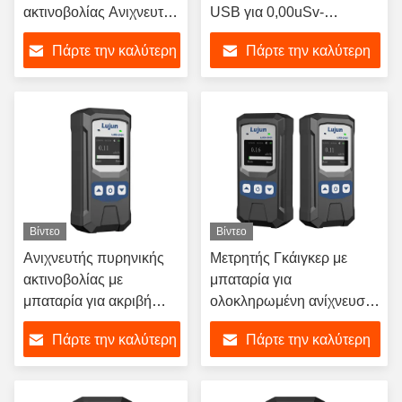
ακτινοβολίας Ανιχνευτής
USB για 0,00uSv-
πυρηνικής ακτινοβολίας
500,0mSv
Πάρτε την καλύτερη
Πάρτε την καλύτερη
Ηλεκτρομαγνητική
ακτινοβολία Γάμα και
τιμή
τιμή
Βήτα
Βίντεο
Βίντεο
Ανιχνευτής πυρηνικής
Μετρητής Γκάιγκερ με
ακτινοβολίας με
μπαταρία για
μπαταρία για ακριβή
ολοκληρωμένη ανίχνευση
μέτρηση ακτίνων γάμμα
ακτινοβολίας
Πάρτε την καλύτερη
Πάρτε την καλύτερη
και βήτα
τιμή
τιμή