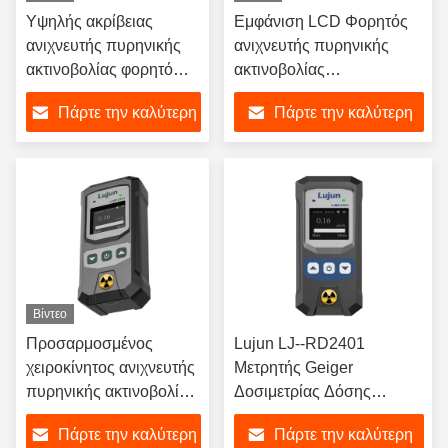
Υψηλής ακρίβειας
Εμφάνιση LCD Φορητός
ανιχνευτής πυρηνικής
ανιχνευτής πυρηνικής
ακτινοβολίας φορητό
ακτινοβολίας
μετρητή Γκάιγκερ
επαναφορτιζόμενος με
Πάρτε την καλύτερη
Πάρτε την καλύτερη
συναγερμό για ακτίνες Χ
βήτα ακτίνες Γαμά
τιμή
τιμή
Βίντεο
Προσαρμοσμένος
Lujun LJ--RD2401
χειροκίνητος ανιχνευτής
Μετρητής Geiger
πυρηνικής ακτινοβολίας
Δοσιμετρίας Δόσης
Geiger Muller
Ακτινοβολίας Ανιχνευτής
Πάρτε την καλύτερη
Πάρτε την καλύτερη
Πυρηνικής Ακτινοβολίας