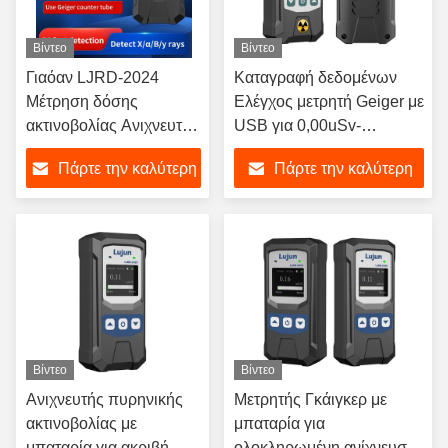
Βίντεο
Βίντεο
Γιαόαν LJRD-2024
Καταγραφή δεδομένων
Μέτρηση δόσης
Ελέγχος μετρητή Geiger με
ακτινοβολίας Ανιχνευτής
USB για 0,00uSv-
πυρηνικής ακτινοβολίας
500,0mSv
Πάρτε την καλύτερη
Πάρτε την καλύτερη
Ηλεκτρομαγνητική
ακτινοβολία Γάμα και
τιμή
τιμή
Βήτα
Βίντεο
Βίντεο
Ανιχνευτής πυρηνικής
Μετρητής Γκάιγκερ με
ακτινοβολίας με
μπαταρία για
μπαταρία για ακριβή
ολοκληρωμένη ανίχνευση