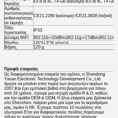
Ex d ib IIC T4 Gb (καύσιμα) /Ex ib IIC T4 Gb (
έκρηξης
Αριθμός
πιστοποιητικού
CE21.2290 (καύσιμο) /CE21.3608 (τοξικό)
ανθεκτικότητας
σε έκρηξη
Τάξη
IP33
προστασίας
Δύναμη WiFi
802.11b:+20dBm;802.11g:+17dBm;802.11n:
Μέγεθος
126*41,8*36 χιλιοστά
Βάρος
120 g
Προφίλ εταιρείας
Ως διαφοροποιημένη εταιρεία του ομίλου, η Shandong
Yaoan Electronic Technology Development Co., Ltd.
άρχισε να μπαίνει στον τομέα των ανιχνευτών αερίων το
2007,Και έχει εμπλακεί βαθιά στη βιομηχανία για πάνω
από 16 χρόνια.. έχουμε μια ισχυρή ομάδα R & D, καθώς
και την ομάδα OEM & ODM, Η ξένη εταιρεία μας βρίσκεται
στο Shenzhen. παίρνει μόνο μία ώρα για το αεροδρόμιο
μας, λιμάνι ή HK. Έχουμε περίπου 10 πωλήσεις στο
εξωτερικό.Έτσι για διαφορετικούς πελάτες,παρέχουμε
πάντα τις καλύτερες λύσεις.Καλύπτοντας τέσσερις