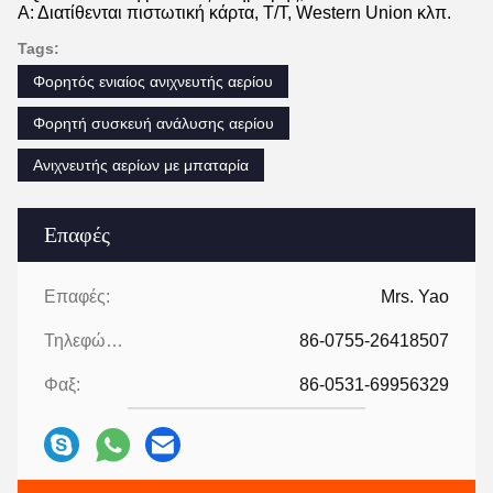
Α: Διατίθενται πιστωτική κάρτα, T/T, Western Union κλπ.
Tags:
Φορητός ενιαίος ανιχνευτής αερίου
Φορητή συσκευή ανάλυσης αερίου
Ανιχνευτής αερίων με μπαταρία
Επαφές
Επαφές:
Mrs. Yao
Τηλεφώνημα:
86-0755-26418507
Φαξ:
86-0531-69956329