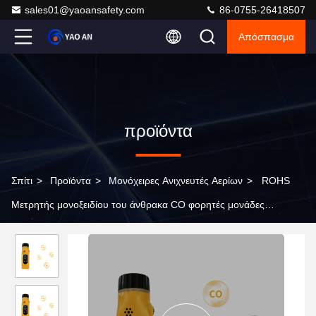
sales01@yaoansafety.com
86-0755-26418507
Απόσπασμα
προϊόντα
Σπίτι
>
Προϊόντα
>
Μονόχειρες Ανιχνευτές Αερίων
>
ROHS
Μετρητής μονοξειδίου του άνθρακα CO φορητές μονάδες
ανίχνευσης αερίων για περιορισμένο χώρο εργασίας