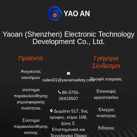
Yaoan (Shenzhen) Electronic Technology
Development Co., Ltd.
Προϊόντα
Γρήγοροι
Σύνδεσμοι
Ανιχνευτές
καυσίμων
Προφίλ εταιρείας
sales01@yaoansafety.com
σύστημα
Επισκεψή
86-0755-
παρακολούθησης
εργοστασίου
26418507
ατμοσφαιρικής
ποιότητας
Έλεγχος
Δωμάτιο 517, 5ος
ποιότητας
όροφος, κτίριο 10Β,
Σύστημα
ζώνη 3,
παρακολούθησης
Ειδήσεις
Επιστημονικό και
σκόνης
Τεχνολογικό Πάρκο