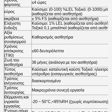
Χρόνος
≤4 ώρες
φόρτισης
Καύσιμο: (0-100) %LEL Τοξικό: (0-1000) μmo
εύρος
(καθορίζεται από αισθητήρα)
ακρίβεια
± 5% FS (καθορίζεται από αισθητήρα)
Ελάχιστη
Καύσιμο: 1% LEL (καθορίζεται από αισθητήρ
ένδειξη
Τοξικό 0,1 μmol/mol (καθορίζεται από αισθητ
Αξία
ρυθμίσεως
Καθορισμός αισθητήρα
συναγερμού
Χρόνος
απόκρισης
≤60 δευτερόλεπτα
(T90)
Ζωή του
36 μήνες (ανάλογα με τον αισθητήρα)
αισθητήρα
Τύπος
Καύσιμο: καταλυτική καύση Τοξικό: ηλεκτροχη
αισθητήρα
υπέρυθρο (εισαγωγικός αισθητήρας)
Τρόπος
διασκορπισμένο
ανίχνευσης
Τρόπος
Μακροχρόνια συνεχή εργασία
λειτουργίας
Θέρμανση και
υγρασία
-20 ~ 50°C,<95%RH ((χωρίς συμπύκνωση)
εργασίας
Έντονο σήμα