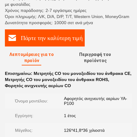
με φυσαλίδες
Χρόνος παράδοσης: 2-7 εργάσιμες ημέρες
Όροι πληρωμής: Λ/Κ, D/A, D/P, T/T, Western Union, MoneyGram
Δυνατότητα προσφοράς: 10000 σετ ανά μήνα
Πάρτε την καλύτερη τιμή
Λεπτομέρειες για το
Περιγραφή του
προϊόν
προϊόντος
Επισημαίνω:
Μετρητής CO του μονοξειδίου του άνθρακα CE
,
Μετρητής CO του μονοξειδίου του άνθρακα ROHS
,
Φορητός ανιχνευτής αερίων CO
Αφορητός ανιχνευτής αερίων YA-
Όνομα μοντέλου:
P100
Εγγύηση:
1 έτος
Μέγεθος:
126*41,8*36 χιλιοστά