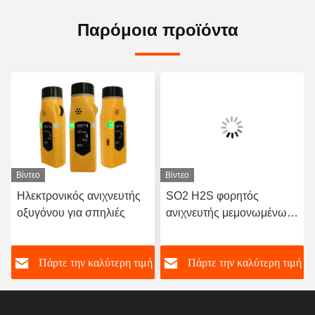
Παρόμοια προϊόντα
Βίντεο
Βίντεο
Ηλεκτρονικός ανιχνευτής
SO2 H2S φορητός
οξυγόνου για σπηλιές
ανιχνευτής μεμονωμένων
αερίων, αισθητήρας
Honeywell, εξοπλισμένος
ή
Πάρτε την καλύτερη τιμή
Πάρτε την καλύτερη τιμή
με αναλυτή διοξειδίου του
θείου