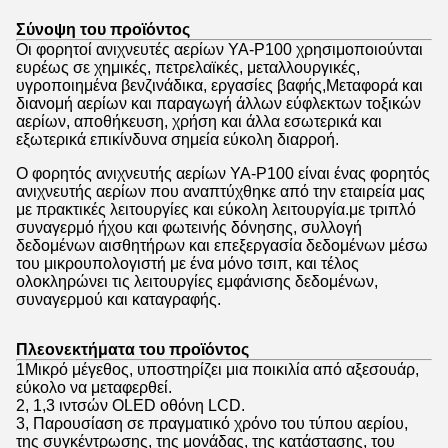
Σύνοψη του προϊόντος
Οι φορητοί ανιχνευτές αερίων YA-P100 χρησιμοποιούνται
ευρέως σε χημικές, πετρελαϊκές, μεταλλουργικές,
υγροποιημένα βενζινάδικα, εργασίες βαφής,Μεταφορά και
διανομή αερίων και παραγωγή άλλων εύφλεκτων τοξικών
αερίων, αποθήκευση, χρήση και άλλα εσωτερικά και
εξωτερικά επικίνδυνα σημεία εύκολη διαρροή.
Ο φορητός ανιχνευτής αερίων YA-P100 είναι ένας φορητός
ανιχνευτής αερίων που αναπτύχθηκε από την εταιρεία μας
με πρακτικές λειτουργίες και εύκολη λειτουργία.με τριπλό
συναγερμό ήχου και φωτεινής δόνησης, συλλογή
δεδομένων αισθητήρων και επεξεργασία δεδομένων μέσω
του μικρουπολογιστή με ένα μόνο τσιπ, και τέλος
ολοκληρώνει τις λειτουργίες εμφάνισης δεδομένων,
συναγερμού και καταγραφής.
Πλεονεκτήματα του προϊόντος
1Μικρό μέγεθος, υποστηρίζει μια ποικιλία από αξεσουάρ,
εύκολο να μεταφερθεί.
2, 1,3 ιντσών OLED οθόνη LCD.
3, Παρουσίαση σε πραγματικό χρόνο του τύπου αερίου,
της συγκέντρωσης, της μονάδας, της κατάστασης, του