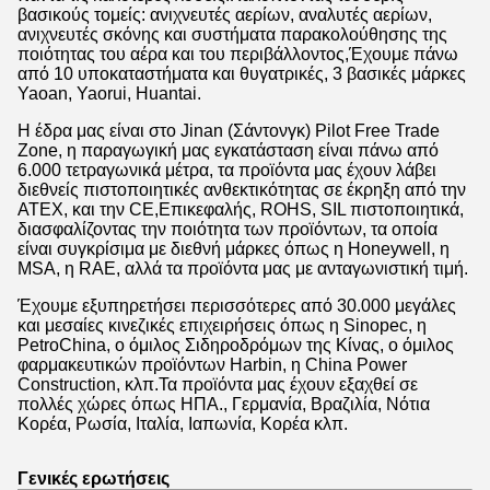
βασικούς τομείς: ανιχνευτές αερίων, αναλυτές αερίων,
ανιχνευτές σκόνης και συστήματα παρακολούθησης της
ποιότητας του αέρα και του περιβάλλοντος,Έχουμε πάνω
από 10 υποκαταστήματα και θυγατρικές, 3 βασικές μάρκες
Yaoan, Yaorui, Huantai.
Η έδρα μας είναι στο Jinan (Σάντονγκ) Pilot Free Trade
Zone, η παραγωγική μας εγκατάσταση είναι πάνω από
6.000 τετραγωνικά μέτρα, τα προϊόντα μας έχουν λάβει
διεθνείς πιστοποιητικές ανθεκτικότητας σε έκρηξη από την
ATEX, και την CE,Επικεφαλής, ROHS, SIL πιστοποιητικά,
διασφαλίζοντας την ποιότητα των προϊόντων, τα οποία
είναι συγκρίσιμα με διεθνή μάρκες όπως η Honeywell, η
MSA, η RAE, αλλά τα προϊόντα μας με ανταγωνιστική τιμή.
Έχουμε εξυπηρετήσει περισσότερες από 30.000 μεγάλες
και μεσαίες κινεζικές επιχειρήσεις όπως η Sinopec, η
PetroChina, ο όμιλος Σιδηροδρόμων της Κίνας, ο όμιλος
φαρμακευτικών προϊόντων Harbin, η China Power
Construction, κλπ.Τα προϊόντα μας έχουν εξαχθεί σε
πολλές χώρες όπως ΗΠΑ., Γερμανία, Βραζιλία, Νότια
Κορέα, Ρωσία, Ιταλία, Ιαπωνία, Κορέα κλπ.
Γενικές ερωτήσεις