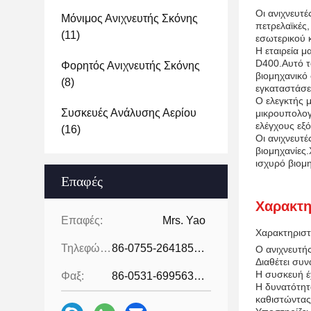
Οι ανιχνευτέ
Μόνιμος Ανιχνευτής Σκόνης
πετρελαϊκές,
(11)
εσωτερικού κ
Η εταιρεία μ
D400.Αυτό το
Φορητός Ανιχνευτής Σκόνης
βιομηχανικό
(8)
εγκαταστάσε
Ο ελεγκτής 
Συσκευές Ανάλυσης Αερίου
μικρουπολογ
ελέγχους εξό
(16)
Οι ανιχνευτέ
βιομηχανίες.
ισχυρό βιομ
Επαφές
Χαρακτη
Επαφές:
Mrs. Yao
Χαρακτηριστ
Τηλεφώνημα:
86-0755-26418507
Ο ανιχνευτής
Διαθέτει συν
Η συσκευή έχ
Φαξ:
86-0531-69956329
Η δυνατότητα
καθιστώντας