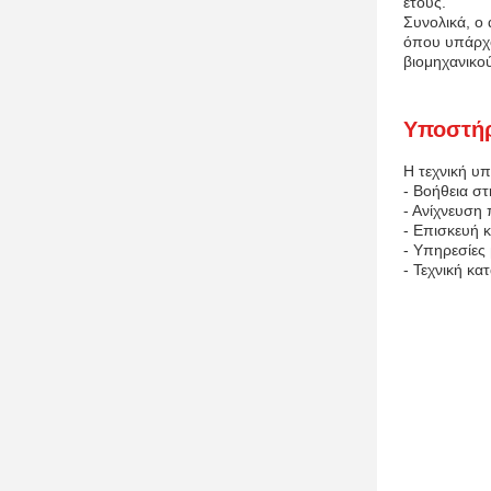
έτους.
Συνολικά, ο 
όπου υπάρχου
βιομηχανικού
Υποστήρ
Η τεχνική υπ
- Βοήθεια σ
- Ανίχνευση
- Επισκευή 
- Υπηρεσίες
- Τεχνική κ