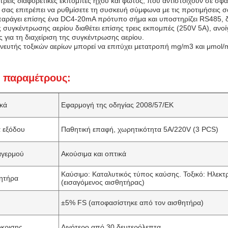
 τρεις διαφορετικές εκπομπές ήχου και φωτός, που αντιστοιχούν σε σ
 σας επιτρέπει να ρυθμίσετε τη συσκευή σύμφωνα με τις προτιμήσεις σ
αράγει επίσης ένα DC4-20mA πρότυπο σήμα και υποστηρίζει RS485, δύο
 συγκέντρωσης αερίου διαθέτει επίσης τρεις εκπομπές (250V 5A), ανοί
 για τη διαχείριση της συγκέντρωσης αερίου.
χνευτής τοξικών αερίων μπορεί να επιτύχει μετατροπή mg/m3 και μmol/
ς παραμέτρους:
ικά
Εφαρμογή της οδηγίας 2008/57/ΕΚ
α εξόδου
Παθητική επαφή, χωρητικότητα 5A/220V (3 PCS)
αγερμού
Ακούσιμα και οπτικά
Καύσιμο: Καταλυτικός τύπος καύσης. Τοξικό: Ηλεκτ
ητήρα
(εισαγόμενος αισθητήρας)
±5% FS (αποφασίστηκε από τον αισθητήρα)
κρισης
Λιγότερο από 30 δευτερόλεπτα