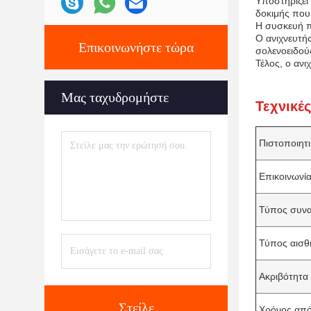
Υποστηρίζει
δοκιμής που
Η συσκευή π
Ο ανιχνευτής
Επικοινωνήστε τώρα
σολενοειδούς
Τέλος, ο ανι
Μας ταχυδρομήστε
Τεχνικέ
Πιστοποιητ
Επικοινωνί
Τύπος συν
Τύπος αισθ
Ακριβότητα
Στείλε
Χρόνος από