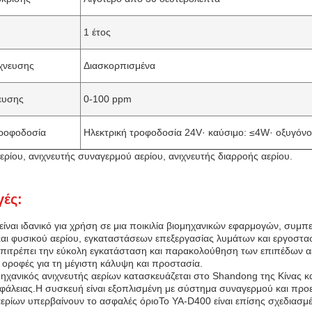
1 έτος
χνευσης
Διασκορπισμένα
ευσης
0-100 ppm
τροφοδοσία
Ηλεκτρική τροφοδοσία 24V· καύσιμο: ≤4W· οξυγόνο
ερίου, ανιχνευτής συναγερμού αερίου, ανιχνευτής διαρροής αερίου.
ές:
είναι ιδανικό για χρήση σε μια ποικιλία βιομηχανικών εφαρμογών, συμ
και φυσικού αερίου, εγκαταστάσεων επεξεργασίας λυμάτων και εργοστα
επιτρέπει την εύκολη εγκατάσταση και παρακολούθηση των επιπέδων α
ς οροφές για τη μέγιστη κάλυψη και προστασία.
ηχανικός ανιχνευτής αερίων κατασκευάζεται στο Shandong της Κίνας και
άλειας.Η συσκευή είναι εξοπλισμένη με σύστημα συναγερμού και προε
ερίων υπερβαίνουν το ασφαλές όριοΤο YA-D400 είναι επίσης σχεδιασμέν