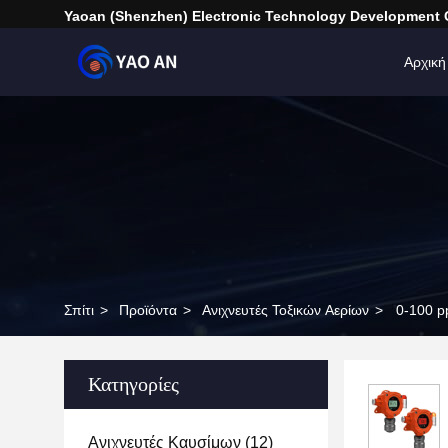
Yaoan (Shenzhen) Electronic Technology Development C
Αρχική
Σπίτι
>
Προϊόντα
>
Ανιχνευτές Τοξικών Αερίων
>
0-100 p
Κατηγορίες
Ανιχνευτές Καυσίμων
(12)