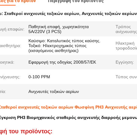
ες για το προϊόν
Περιγραφή του προϊόντος
ω:
Σταθεροί ανιχνευτές τοξικών αερίων
,
Ανιχνευτές τοξικών αερίω
Παθητική επαφή, χωρητικότητα
Τρόπος
ωγή επαφών:
5A/220V (3 PCS)
ανίχνευσης
Καύσιμο: Καταλυτικός τύπος καύσης.
Ηλεκτρική
αισθητήρα:
Τοξικό: Ηλεκτροχημικός τύπος
τροφοδοσί
(εισαγόμενος αισθητήρας)
οιητικά:
Εφαρμογή της οδηγίας 2008/57/ΕΚ
Εγγύηση:
ανίχνευσης:
0-100 PPM
Τύπος συν
ία:
Ανιχνευτές τοξικών αερίων
Σταθεροί ανιχνευτές τοξικών αερίων Φωσφίνη PH3 Ανιχνευτής αε
Έγκριση PH3 Βιομηχανικός σταθερός ανιχνευτής διαρροής μεμον
φή του προϊόντος: