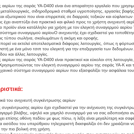
ς αερίων της σειράς YA-D400 είναι ένα απαραίτητο εργαλείο που χρησιμ
 μεταλλουργικές, σιδηροδρομικά σταθμοί υγροποίησης, εργασίες βαφής,
αι εξωτερικού που είναι επιρρεπείς σε διαρροές τοξικών και εύφλεκτων
ας έχει αναπτύξει ένα πρακτικό και φιλικό προς το χρήστη ανιχνευτή αε
 προϊόν είναι κατάλληλο για χρήση με τον ελεγκτή συναγερμού αερίου 
 σύστημα συναγερμού αερίουΟ ανιχνευτής έχει σχεδιαστεί για τοποθέτη
ις τύπου σωλήνα, σκαλωμάτων ή ακόμη και οροφής.
μπορεί να εκτελεί αποτελεσματικά διάφορες λειτουργίες, όπως η φόρτω
ιστή με ένα μόνο τσιπ του ελεγκτή για την επεξεργασία των δεδομένω
δου και άλλες λειτουργίες.
ς αερίων της σειράς YA-D400 είναι πρακτικοί και εύκολοι στη λειτουργί
Χρησιμοποιώντας τον ελεγκτή συναγερμού αερίου της σειράς YA-K και τ
ηχανικό σύστημα συναγερμού αερίων που εξασφαλίζει την ασφάλεια το
ριστικά:
ικά του ανιχνευτή συγκέντρωσης αερίων
 συγκέντρωσης αερίου έχει σχεδιαστεί για την ανίχνευση της συγκέντρ
αγερμό βλάβης, υψηλό και χαμηλό συναγερμό για να σας ειδοποιήσει αν
ει επίσης οθόνη πεδίου με φως πίσω, η λέξη είναι μεγαλύτερη και σαφ
 εισόδου του υπερύθριου τηλεχειριστή διασφαλίζει ότι δεν χρειάζεται να
 την πιο βολική στη χρήση.