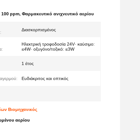
ν 100 ppm
,
Φαρμακευτικό ανιχνευτικό αερίου
Διασκορπισμένος
:
Ηλεκτρική τροφοδοσία 24V· καύσιμο:
α:
≤4W· οξυγόνο/τοξικό: ≤3W
1 έτος
αγερμού:
Ευδιάκριτος και οπτικός
ρίων Βιομηχανικός
ωμένου αερίου