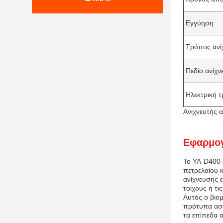
Εγγύηση
Τρόπος ανί
Πεδίο ανίχν
Ηλεκτρική 
Ανιχνευτής α
Εφαρμογ
Το YA-D400 
πετρελαίου 
ανίχνευσης 
τοίχους ή τι
Αυτός ο βιομ
πρότυπα ασφ
τα επίπεδα α