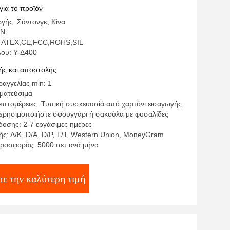
για το προϊόν
γής: Σάντονγκ, Κίνα
AN
: ATEX,CE,FCC,ROHS,SIL
λου: Υ-Δ400
ς και αποστολής
αγγελίας min: 1
γματεύσιμα
επτομέρειες: Τυπική συσκευασία από χαρτόνι εισαγωγής
,χρησιμοποιήστε σφουγγάρι ή σακούλα με φυσαλίδες
οσης: 2-7 εργάσιμες ημέρες
ς: Λ/Κ, D/A, D/P, T/T, Western Union, MoneyGram
ροσφοράς: 5000 σετ ανά μήνα
ε την καλύτερη τιμή