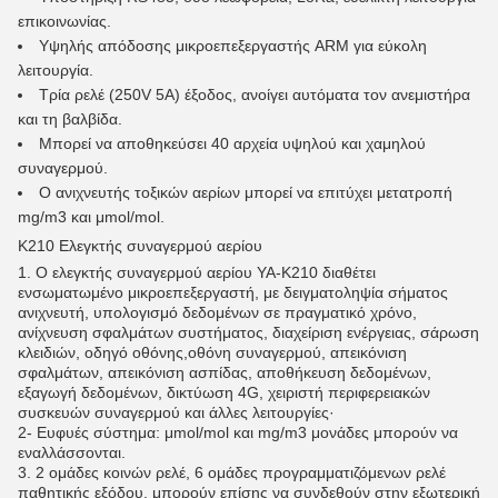
επικοινωνίας.
Υψηλής απόδοσης μικροεπεξεργαστής ARM για εύκολη
λειτουργία.
Τρία ρελέ (250V 5A) έξοδος, ανοίγει αυτόματα τον ανεμιστήρα
και τη βαλβίδα.
Μπορεί να αποθηκεύσει 40 αρχεία υψηλού και χαμηλού
συναγερμού.
Ο ανιχνευτής τοξικών αερίων μπορεί να επιτύχει μετατροπή
mg/m3 και μmol/mol.
Κ210 Ελεγκτής συναγερμού αερίου
1. Ο ελεγκτής συναγερμού αερίου YA-K210 διαθέτει
ενσωματωμένο μικροεπεξεργαστή, με δειγματοληψία σήματος
ανιχνευτή, υπολογισμό δεδομένων σε πραγματικό χρόνο,
ανίχνευση σφαλμάτων συστήματος, διαχείριση ενέργειας, σάρωση
κλειδιών, οδηγό οθόνης,οθόνη συναγερμού, απεικόνιση
σφαλμάτων, απεικόνιση ασπίδας, αποθήκευση δεδομένων,
εξαγωγή δεδομένων, δικτύωση 4G, χειριστή περιφερειακών
συσκευών συναγερμού και άλλες λειτουργίες·
2- Ευφυές σύστημα: μmol/mol και mg/m3 μονάδες μπορούν να
εναλλάσσονται.
3. 2 ομάδες κοινών ρελέ, 6 ομάδες προγραμματιζόμενων ρελέ
παθητικής εξόδου, μπορούν επίσης να συνδεθούν στην εξωτερική