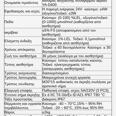
Μόνιμος ανιχνευτής συναγερμού αερίου
Ονομασία προϊόντος
YA-D400
Η παροχή ενέργειας 24V· καύσιμο: ≤4W·
Εφοδιασμός και ισχύς
οξυγόνο/τοξικό: ≤3W
Καύσιμο: (0-100) %LEL, οξυγόνο/τοξικό:
Πεδίο
(0-1000) μmol/mol (καθορίζεται από
αισθητήρα)
±5% FS (αποφασισμένο από τον
ακρίβεια
αισθητήρα)
Καύσιμο: 1% LEL. Τοξικό: 0,1μmol/mol
Ελάχιστη ένδειξη
(καθορίζεται από αισθητήρα)
Τοξικό: ≤ 60 δευτερόλεπτα· Καύσιμο: ≤ 30
Χρόνος απόκρισης
δευτερόλεπτα
Ζωή του αισθητήρα
36 μήνες (ανάλογα με τον αισθητήρα)
Καύσιμο: τύπου καταλυτικής καύσης.
Τύπος αισθητήρα
Τοξικό: ηλεκτροχημικός τύπος
(εισαγωγικός αισθητήρας)
Τρόπος ανίχνευσης
διασκορπισμένο
Τρόπος λειτουργίας
Μακροχρόνια συνεχή εργασία
M20*15 ανθεκτικός σε έκρηξη σωλήνας με
Τρόπος σύνδεσης
αρσενικό νήμα
Εξαγωγή επαφής
Παθητική επαφή, ισχύς 5A/220V (3 PCS)
Έντονο σήμα έκρηξης
Ex d IIC T6 Gb/Ex tD A21 IP67 T80 °C
Τάξη προστασίας
Διάκριση IP67
Θέρμανση και υγρασία
Καύσιμο: -40 ~ 70°C,15% ~ 95% RH.
περιβάλλοντος
Τοξικό: -20 ~ 60°C, 15% έως 95% RH
Βάρος
≤2kg