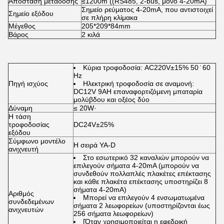
Απόσταση μετάδοσης
≤1200m ((RS485, 2-bus, μόνο 4-20mA)
Σημείο ρεύματος 4-20mA, που αντιστοιχεί
Σημείο εξόδου
σε πλήρη κλίμακα
Μέγεθος
205*209*84mm
Βάρος
2 κιλά
Κύρια τροφοδοσία: AC220V±15% 50 ̇ 60
Hz
Πηγή ισχύος
Ηλεκτρική τροφοδοσία σε αναμονή:
DC12V 9AH επαναφορτιζόμενη μπαταρία
μολύβδου και οξέος δύο
Δύναμη
≤ 20W·
Η τάση
τροφοδοσίας
DC24V±25%
εξόδου
Σύμφωνο μοντέλο
Η σειρά YA-D
ανιχνευτή
Στο εσωτερικό 32 καναλιών μπορούν να
επιλεγούν σήματα 4-20mA (μπορούν να
συνδεθούν πολλαπλές πλακέτες επέκτασης
και κάθε πλακέτα επέκτασης υποστηρίζει 8
σήματα 4-20mA)
Αριθμός
Μπορεί να επιλεγούν 4 ενσωματωμένα
συνδεδεμένων
σήματα 2 λεωφορείων (υποστηρίζονται έως
ανιχνευτών
256 σήματα λεωφορείων)
[Όταν χρησιμοποιείται η εφεδρική