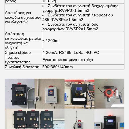
βάρος
≤ 10 kg
Συνδέστε τον ανιχνευτή διαχωρισμένης
γραμμής:RVVP3×1.5mm2·
Απαιτήσεις για
Συνδέστε τον ανιχνευτή λεωφορείου
καλώδια ανιχνευτών
485:RVVSP4×1.5mm2
και ελεγκτών
Συνδέστε τον ανιχνευτή δύο
λεωφορείων:RVVSP2×1.5mm2
Απόσταση
επικοινωνίας μεταξύ
≤ 1200m
ανιχνευτή και
ελεγκτή
Σημείο εξόδου
4-20mA, RS485, LoRa, 4G, PC
Τρόπος
Εγκατασκευασμένα σε τοίχο
εγκατάστασης
Συνολική διάσταση
590*380*140mm