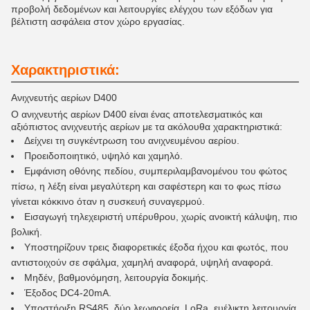
προβολή δεδομένων και λειτουργίες ελέγχου των εξόδων για
βέλτιστη ασφάλεια στον χώρο εργασίας.
Χαρακτηριστικά:
Ανιχνευτής αερίων D400
Ο ανιχνευτής αερίων D400 είναι ένας αποτελεσματικός και
αξιόπιστος ανιχνευτής αερίων με τα ακόλουθα χαρακτηριστικά:
Δείχνει τη συγκέντρωση του ανιχνευμένου αερίου.
Προειδοποιητικό, υψηλό και χαμηλό.
Εμφάνιση οθόνης πεδίου, συμπεριλαμβανομένου του φώτος
πίσω, η λέξη είναι μεγαλύτερη και σαφέστερη και το φως πίσω
γίνεται κόκκινο όταν η συσκευή συναγερμού.
Εισαγωγή τηλεχειριστή υπέρυθρου, χωρίς ανοικτή κάλυψη, πιο
βολική.
Υποστηρίζουν τρεις διαφορετικές έξοδα ήχου και φωτός, που
αντιστοιχούν σε σφάλμα, χαμηλή αναφορά, υψηλή αναφορά.
Μηδέν, βαθμονόμηση, λειτουργία δοκιμής.
Έξοδος DC4-20mA.
Υποστήριξη RS485, δύο λεωφορεία, LoRa, ευέλικτη λειτουργία