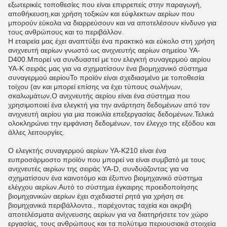
εξωτερικές τοποθεσίες που είναι επιρρεπείς στην παραγωγή,
αποθήκευση,και χρήση τοξικών και εύφλεκτων αερίων που
μπορούν εύκολα να διαρρεύσουν και να αποτελέσουν κίνδυνο για
τους ανθρώπους και το περιβάλλον.
Η εταιρεία μας έχει αναπτύξει ένα πρακτικό και εύκολο στη χρήση
ανιχνευτή αερίων γνωστό ως ανιχνευτής αερίων σημείου YA-
D400.Μπορεί να συνδυαστεί με τον ελεγκτή συναγερμού αερίου
YA-K σειράς μας για να σχηματίσουν ένα βιομηχανικό σύστημα
συναγερμού αερίουΤο προϊόν είναι σχεδιασμένο με τοποθεσία
τοίχου (αν και μπορεί επίσης να έχει τύπους σωλήνων,
σκαλωμάτων,Ο ανιχνευτής αερίου είναι ένα σύστημα που
χρησιμοποιεί ένα ελεγκτή για την ανάρτηση δεδομένων από τον
ανιχνευτή αερίου για μια ποικιλία επεξεργασίας δεδομένων.Τελικά
ολοκληρώνει την εμφάνιση δεδομένων, τον έλεγχο της εξόδου και
άλλες λειτουργίες.
Ο ελεγκτής συναγερμού αερίων YA-K210 είναι ένα
ευπροσάρμοστο προϊόν που μπορεί να είναι συμβατό με τους
ανιχνευτές αερίων της σειράς YA-D, συνδυάζοντας για να
σχηματίσουν ένα καινοτόμο και έξυπνο βιομηχανικό σύστημα
ελέγχου αερίων.Αυτό το σύστημα έγκαιρης προειδοποίησης
βιομηχανικών αερίων έχει σχεδιαστεί ρητά για χρήση σε
βιομηχανικά περιβάλλοντα., παρέχοντας ταχεία και ακριβή
αποτελέσματα ανίχνευσης αερίων για να διατηρήσετε τον χώρο
εργασίας, τους ανθρώπους και τα πολύτιμα περιουσιακά στοιχεία