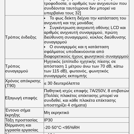
τροφοδοσία, ο αριθμός των ανιχνευτών που
συνδέονται ταυτόχρονα δεν μπορεί να
υπερβαίνει τους 32]
Το φως δείκτη δείχνει την κατάσταση του
ανιχνευτή και της μονάδας
Συγκέντρωση ανιχνευτή οθόνης LCD και
αριθμός ανιχνευτή συναγερμού, πρώτη
Τρόπος ένδειξης
διεύθυνση συναγερμού, κύκλος διεύθυνσης
συναγερμού
Ο συναγερμός και η κατάσταση
σφάλματος υποδεικνύονται από
διαφορετικούς ήχους φωνητικού συναγερμού
Ηχητικός (επίπεδο ηχητικής πίεσης σε
Τρόπος
απόσταση 1 μέτρου άνω των 70 dB, κάτω
συναγερμού
των 115 dB), φωτεινός, φωνητικός
συναγερμός εκπομπής
Χρόνος απόκρισης
≤ 30 δευτερόλεπτα
(T90)
Παθητική ισχύς επαφής 7A/250V, 8 επιβατών
(Πολλές πλακέτες επέκτασης μπορεί να
Εξαγωγή επαφής
συνδεθεί, και κάθε πλακέτα επέκτασης
υποστηρίζει 4 σήματα)
Έντονο σήμα
Μη εκρηκτικό
έκρηξης
Τάξη προστασίας
IP30
Θέρμανση και
-20·50°C·<95%RH
υγρασία εργασίας