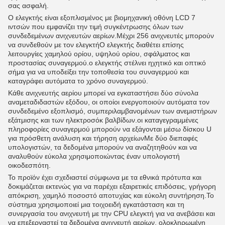
σας ασφαλή.
Ο ελεγκτής είναι εξοπλισμένος με βιομηχανική οθόνη LCD 7
ιντσών που εμφανίζει την τιμή συγκέντρωσης όλων των
συνδεδεμένων ανιχνευτών αερίων.Μέχρι 256 ανιχνευτές μπορούν
να συνδεθούν με τον ελεγκτήΟ ελεγκτής διαθέτει επίσης
λειτουργίες χαμηλού ορίου, υψηλού ορίου, σφάλματος και
προστασίας συναγερμού.ο ελεγκτής στέλνει ηχητικό και οπτικό
σήμα για να υποδείξει την τοποθεσία του συναγερμού και
καταγράφει αυτόματα το χρόνο συναγερμού.
Κάθε ανιχνευτής αερίου μπορεί να εγκαταστήσει δύο σύνολα
αναμεταδιδαστών εξόδου, οι οποίοι ενεργοποιούν αυτόματα τον
συνδεδεμένο εξοπλισμό, συμπεριλαμβανομένων των ανεμιστήρων
εξάτμισης και των ηλεκτροσόκ βαλβίδων.οι καταγεγραμμένες
πληροφορίες συναγερμού μπορούν να εξάγονται μέσω δίσκου U
για πρόσθετη ανάλυση και τήρηση αρχείωνΜε δύο διεπαφές
υπολογιστών, τα δεδομένα μπορούν να αναζητηθούν και να
αναλυθούν εύκολα χρησιμοποιώντας έναν υπολογιστή
οικοδεσπότη.
Το προϊόν έχει σχεδιαστεί σύμφωνα με τα εθνικά πρότυπα και
δοκιμάζεται εκτενώς για να παρέχει εξαιρετικές επιδόσεις, γρήγορη
απόκριση, χαμηλό ποσοστό αποτυχίας και εύκολη συντήρηση.Το
σύστημα χρησιμοποιεί μια τοιχοειδή εγκατάσταση και τη
συνεργασία του ανιχνευτή με την CPU ελεγκτή για να ανεβάσει και
να επεξεργαστεί τα δεδομένα ανιχνευτή αερίων, ολοκληρωμένη