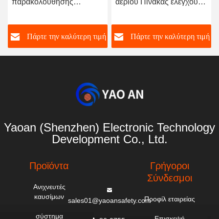
ύθησης
αερίου Πίνακας ελέγχου
παρακολούθη
αερίου ασφαλή
Βιομηχανία Ανιχνευτής
διαρροής αερί
η Ανιχνευτής
καυσίμων και τοξικών
ανίχνευσης αε
την καλύτερη τιμή
Πάρτε την καλύτερη τιμή
Πάρτε την
ιούχου
αερίων
ελεγκτή συνα
 σταθερός
αερίου
Yaoan (Shenzhen) Electronic Technology
Development Co., Ltd.
Προϊόντα
Γρήγοροι
Σύνδεσμοι
Ανιχνευτές
καυσίμων
Προφίλ εταιρείας
sales01@yaoansafety.com
σύστημα
Επισκεψή