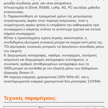
μονάδα σύνδεσης ρελέ, εάν είναι απαραίτητο.
4Υποστηρίζει 4-20mA, RS485, LoRa, 4G, PC και άλλες μέθοδοι
επικοινωνίας;
5. Παρακολούθηση σε πραγματικό χρόνο της μετρούμενης
συγκέντρωσης αερίου στην περιοχή ανίχνευσης, όταν η
συγκέντρωση αερίου φτάνει ή υπερβαίνει την καθορισμένη τιμή
συναγερμού,ο ελεγκτής στέλνει τα αντίστοιχα ηχητικά και οπτικά
σήματα συναγερμού;
6Όταν η προεπιλεγμένη σχέση λογικής ικανοποιείται, η
συνδεδεμένη εξωτερική συσκευή μπορεί να ενεργεί από μόνη της.
7Οι εξωτερικές συσκευές μπορούν να ξεκινήσουν απευθείας μέσω
του ελεγκτή.
8. Διαχωρισμός καταγραφής, σφάλμα, συναγερμός, αυτόματη
ανίχνευση και διαχωρισμός καταγραφών συστήματος, ο
συνολικός αριθμός αποθηκευμένων καταγραφών έως το
2000,μπορεί να συνδεθεί με τον ελεγκτή μέσω των δεδομένων
εξαγωγής δίσκου U;
9Η παροχή ενέργειας χρησιμοποιεί 220V 50Hz AC, και η
αναπληρωματική ενέργεια χρησιμοποιεί δύο μπαταρίες 12V/9Ah.
Τεχνικές παραμέτρους: