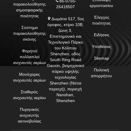
86-0755-
παρακολούθησης
εργοστασίου
26418507
ατμοσφαιρικής
ποιότητας
Έλεγχος
Δωμάτιο 517, 5ος
ποιότητας
όροφος, κτίριο 10Β,
Σύστημα
ζώνη 3,
παρακολούθησης
Ειδήσεις
Επιστημονικό και
σκόνης
Τεχνολογικό Πάρκο
Υποθέσεις
του Κόλπου
Φορητοί
Shenzhen, οδός
πολλαπλοί
Sitemap
South Ring Road
ανιχνευτές αερίων
Gaoxin, βιομηχανικό
Πολιτική
πάρκο υψηλής
Μονόχειρες
απορρήτου
τεχνολογίας
ανιχνευτές αερίων
Shenzhen (Νότια
περιοχή), περιοχή
Σταθερός
Nanshan,
ανιχνευτής αερίου
Shenzhen
Πυρηνικός
ανιχνευτής
ακτινοβολίας