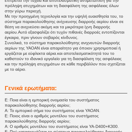
επιτρέπει την ταχεία και αποτελεσματική αντιμετώπιση για την
πρόληψη ατυχημάτων και τη διασφάλιση της ασφάλειας όλων
στην γύρω περιοχή.
Με την προηγμένη τεχνολογία και την υψηλή ευαισθησία του, το
σύστημα παρακολούθησης ανίχνευσης διαρροής αερίου είναι σε
θέση να ανιχνεύσει ακόμη και τα μικρότερα ίχνη διαρροής
αερίου.Αυτό εξασφαλίζει ότι τυχόν πιθανές διαρροές εντοπίζονται
έγκαιρα, πριν γίνουν σοβαρός κίνδυνος.
Συνολικά, το σύστημα παρακολούθησης ανιχνευτών διαρροής
αερίων της YAOAN είναι απαραίτητο για όποιον χρησιμοποιεί ή
εργάζεται με εύφλεκτα αέρια.και αποτελεσματικότητά του το
καθιστούν το ιδανικό εργαλείο για τη διασφάλιση της ασφάλειας
και την πρόληψη ατυχημάτων σε κάθε περιβάλλον που σχετίζεται
με το αέριο.
Γενικά ερωτήματα:
Ε: Ποια είναι η εμπορική ονομασία του συστήματος
παρακολούθησης διαρροής αερίου;
Α: Το εμπορικό σήμα του συστήματος είναι YAOAN.
Ε: Ποιος είναι ο αριθμός μοντέλου του συστήματος
παρακολούθησης διαρροής αερίου;
Α: Ο αριθμός μοντέλου του συστήματος είναι YA-D400+K300.
Ε: Πού κατασκευάζεται το σύστημα παρακολούθησης διαρροής