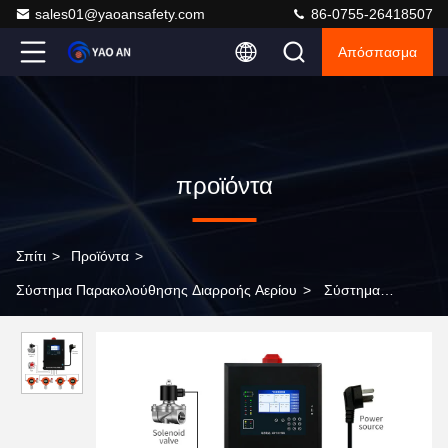
sales01@yaoansafety.com
86-0755-26418507
Απόσπασμα
προϊόντα
Σπίτι
>
Προϊόντα
>
Σύστημα Παρακολούθησης Διαρροής Αερίου
>
Σύστημα
παρακολούθησης διαρροής τοξικών αερίων VOC