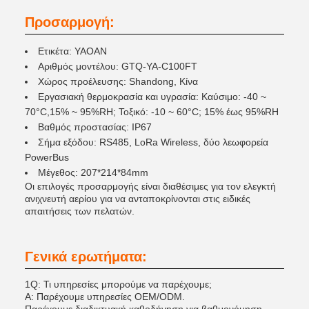
Προσαρμογή:
Ετικέτα: YAOAN
Αριθμός μοντέλου: GTQ-YA-C100FT
Χώρος προέλευσης: Shandong, Κίνα
Εργασιακή θερμοκρασία και υγρασία: Καύσιμο: -40 ~
70°C,15% ~ 95%RH; Τοξικό: -10 ~ 60°C; 15% έως 95%RH
Βαθμός προστασίας: IP67
Σήμα εξόδου: RS485, LoRa Wireless, δύο λεωφορεία
PowerBus
Μέγεθος: 207*214*84mm
Οι επιλογές προσαρμογής είναι διαθέσιμες για τον ελεγκτή
ανιχνευτή αερίου για να ανταποκρίνονται στις ειδικές
απαιτήσεις των πελατών.
Γενικά ερωτήματα:
1Q: Τι υπηρεσίες μπορούμε να παρέχουμε;
Α: Παρέχουμε υπηρεσίες OEM/ODM.