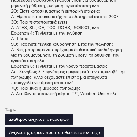
Παρέχουμε διαδικτυακή καθοδήγηση για βαθμονόμηση,
μηδενική ρύθμιση, ρύθμιση, εγκατάσταση κλπ.
2Q: Είστε κατασκευαστής ή εμπορική εταιρεία;
Α: Είμαστε κατασκευαστής που εξυπηρετεί από το 2007.
3Q: Ποια πιστοποιητικά έχετε;
Α: ATEX, SIL, CE, FCC, ROHS, ISO9001, κλπ.
Ερώτηση 4: Τι γίνεται με την εγγύηση;
Α: 1 έτος
5Q: Παρέχετε τεχνική καθοδήγηση μετά την πώληση;
Α: Ναι, μπορούμε να παρέχουμε διαδικτυακή καθοδήγηση
για τη βαθμονόμηση, τη ρύθμιση μηδέν, τη ρύθμιση, την
εγκατάσταση κλπ.
Ερώτηση 6: Τι γίνεται με τον χρόνο προετοιμασίας;
Απ: Συνήθως 3-7 εργάσιμες ημέρες μετά την παραλαβή της
πληρωμής, αλλά δεχόμαστε επίσης μια επείγουσα
παραγγελία για άμεση αποστολή.
7Q: Ποια είναι η μέθοδος πληρωμής;
Α: Διατίθενται πιστωτική κάρτα, T/T, Western Union κλπ.
Tags:
Σταθερός ανιχνευτής καυσίμων
Ανιχνευτής αερίων που τοποθετείται στον τοίχο