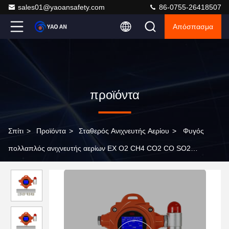
sales01@yaoansafety.com
86-0755-26418507
Απόσπασμα
προϊόντα
Σπίτι
>
Προϊόντα
>
Σταθερός Ανιχνευτής Αερίου
>
Φυγός
πολλαπλός ανιχνευτής αερίων EX O2 CH4 CO2 CO SO2
Αισθητήρας αερίων Ανιχνευτής όζοντος 6 σε 1 αναλυτές αερίων