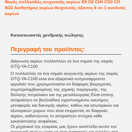
Φυγός πολλαπλός ανιχνευτής αερίων EX O2 CH4 CO2 CO
SO2 Αισθητήρας αερίων Ανιχνευτής όζοντος 6 σε 1 αναλυτές
αερίων
Κατασκευαστές χονδρικής πώλησης
Περιγραφή του προϊόντος:
Διάγνωση αερίων πολλαπλών σε ένα σημείο της σειράς
GTQ-YA-C100
Ο πολλαπλός σε ένα σημείο ανιχνευτής αερίων της σειράς
GTQ-YA-C100 είναι ένα εξαιρετικά ευπροσάρμοστο
εργαλείο που χρησιμοποιείται σε διάφορες βιομηχανίες,
συμπεριλαμβανομένης της χημικής παραγωγής, της
διύλισης πετρελαίου και της μεταλλουργίας.Είναι επίσης
απαραίτητο σε βενζινάδικα υγροποιημένου καυσίμου,
μεταφοράς και διανομής αερίου, καθώς και εσωτερικών και
εξωτερικών χώρων που είναι επιρρεπείς σε διαρροές
αερίου, καθιστώντας το απαραίτητο στοιχείο κάθε
εγκατάστασης ασφάλειας.
Οι μηχανικοί της εταιρείας μας έχουν αναπτύξει αυτόν τον
ανιχνευτή αερίων ώστε να είναι πρακτικός και εύκολος στη