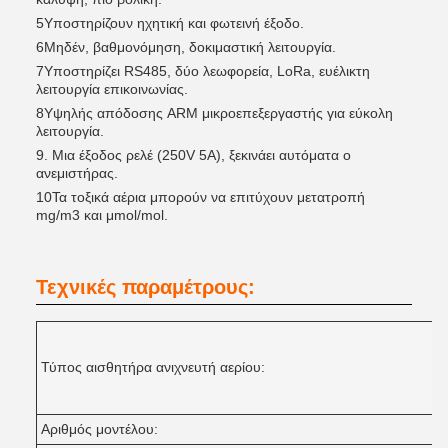
5Υποστηρίζουν ηχητική και φωτεινή έξοδο.
6Μηδέν, βαθμονόμηση, δοκιμαστική λειτουργία.
7Υποστηρίζει RS485, δύο λεωφορεία, LoRa, ευέλικτη
λειτουργία επικοινωνίας.
8Υψηλής απόδοσης ARM μικροεπεξεργαστής για εύκολη
λειτουργία.
9. Μια έξοδος ρελέ (250V 5A), ξεκινάει αυτόματα ο
ανεμιστήρας.
10Τα τοξικά αέρια μπορούν να επιτύχουν μετατροπή
mg/m3 και μmol/mol.
Τεχνικές παραμέτρους:
Τύπος αισθητήρα ανιχνευτή αερίου:
Αριθμός μοντέλου: