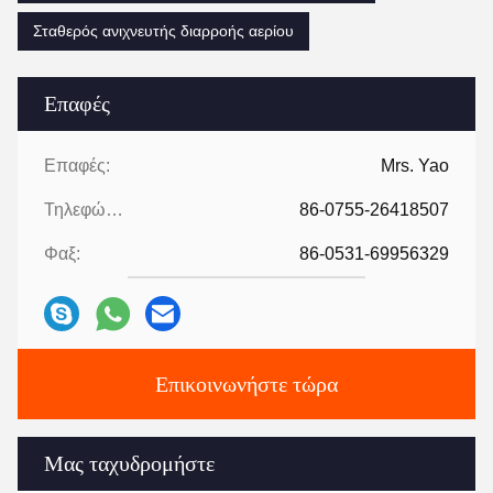
Σταθερός ανιχνευτής διαρροής αερίου
Επαφές
Επαφές:
Mrs. Yao
Τηλεφώνημα:
86-0755-26418507
Φαξ:
86-0531-69956329
Επικοινωνήστε τώρα
Μας ταχυδρομήστε