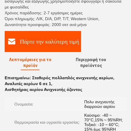
εισαγωγής και εξαγωγής,χρησιμοποιήστε σφουγγάρι ή σακούλα
με φυσαλίδες
Χρόνος παράδοσης: 2-7 εργάσιμες ημέρες
Όροι πληρωμής: Λ/Κ, D/A, D/P, T/T, Western Union,
Δυνατότητα προσφοράς: 2000 σετ ανά μήνα
Πάρτε την καλύτερη τιμή
Λεπτομέρειες για το
Περιγραφή του
προϊόν
προϊόντος
Επισημαίνω:
Σταθερός πολλαπλός ανιχνευτής αερίων
,
Αναλυτές αερίων 6 σε 1
,
Αισθητήρας αερίου Ανιχνευτής όζοντος
Πολυ ανιχνευτής
Ονομασία:
διαρροών αερίου
Καύσιμο: -40 ~
70°C,15% ~ 95%RH;
Θερμοκρασία και υγρασία εργασίας:
Τοξικό: -10 ~ 60°C;
15% έως 95%RH