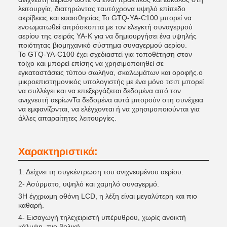
λειτουργία, διατηρώντας ταυτόχρονα υψηλό επίπεδο
ακρίβειας και ευαισθησίας.Το GTQ-YA-C100 μπορεί να
ενσωματωθεί απρόσκοπτα με τον ελεγκτή συναγερμού
αερίου της σειράς YA-K για να δημιουργήσει ένα υψηλής
ποιότητας βιομηχανικό σύστημα συναγερμού αερίου.
Το GTQ-YA-C100 έχει σχεδιαστεί για τοποθέτηση στον
τοίχο και μπορεί επίσης να χρησιμοποιηθεί σε
εγκαταστάσεις τύπου σωλήνα, σκαλωμάτων και οροφής.ο
μικροεπιστημονικός υπολογιστής με ένα μόνο τσιπ μπορεί
να συλλέγει και να επεξεργάζεται δεδομένα από τον
ανιχνευτή αερίωνΤα δεδομένα αυτά μπορούν στη συνέχεια
να εμφανίζονται, να ελέγχονται ή να χρησιμοποιούνται για
άλλες απαραίτητες λειτουργίες.
Χαρακτηριστικά:
1. Δείχνει τη συγκέντρωση του ανιχνευμένου αερίου.
2- Ασύρματο, υψηλό και χαμηλό συναγερμό.
3Η έγχρωμη οθόνη LCD, η λέξη είναι μεγαλύτερη και πιο
καθαρή.
4- Εισαγωγή τηλεχειριστή υπέρυθρου, χωρίς ανοικτή
κάλυψη, πιο βολική.