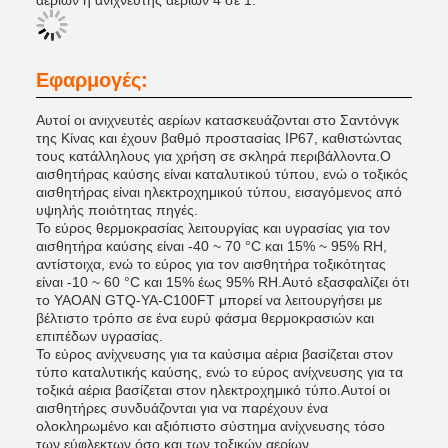
αερίων ή ανιχνευτής αερίων 4 σε 1.
Εφαρμογές:
Αυτοί οι ανιχνευτές αερίων κατασκευάζονται στο Σαντόνγκ
της Κίνας και έχουν βαθμό προστασίας IP67, καθιστώντας
τους κατάλληλους για χρήση σε σκληρά περιβάλλοντα.Ο
αισθητήρας καύσης είναι καταλυτικού τύπου, ενώ ο τοξικός
αισθητήρας είναι ηλεκτροχημικού τύπου, εισαγόμενος από
υψηλής ποιότητας πηγές.
Το εύρος θερμοκρασίας λειτουργίας και υγρασίας για τον
αισθητήρα καύσης είναι -40 ~ 70 °C και 15% ~ 95% RH,
αντίστοιχα, ενώ το εύρος για τον αισθητήρα τοξικότητας
είναι -10 ~ 60 °C και 15% έως 95% RH.Αυτό εξασφαλίζει ότι
το YAOAN GTQ-YA-C100FT μπορεί να λειτουργήσει με
βέλτιστο τρόπο σε ένα ευρύ φάσμα θερμοκρασιών και
επιπέδων υγρασίας.
Το εύρος ανίχνευσης για τα καύσιμα αέρια βασίζεται στον
τύπο καταλυτικής καύσης, ενώ το εύρος ανίχνευσης για τα
τοξικά αέρια βασίζεται στον ηλεκτροχημικό τύπο.Αυτοί οι
αισθητήρες συνδυάζονται για να παρέχουν ένα
ολοκληρωμένο και αξιόπιστο σύστημα ανίχνευσης τόσο
των εύφλεκτων όσο και των τοξικών αερίων.