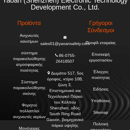
Yaoan (Shenzhen) Electronic Technology
Development Co., Ltd.
Προϊόντα
Γρήγοροι
Σύνδεσμοι
Ανιχνευτές
καυσίμων
Προφίλ εταιρείας
sales01@yaoansafety.com
σύστημα
Επισκεψή
86-0755-
παρακολούθησης
εργοστασίου
26418507
ατμοσφαιρικής
ποιότητας
Έλεγχος
Δωμάτιο 517, 5ος
ποιότητας
όροφος, κτίριο 10Β,
Σύστημα
ζώνη 3,
παρακολούθησης
Ειδήσεις
Επιστημονικό και
σκόνης
Τεχνολογικό Πάρκο
Υποθέσεις
του Κόλπου
Φορητοί
Shenzhen, οδός
πολλαπλοί
Sitemap
South Ring Road
ανιχνευτές αερίων
Gaoxin, βιομηχανικό
Πολιτική
πάρκο υψηλής
Μονόχειρες
απορρήτου