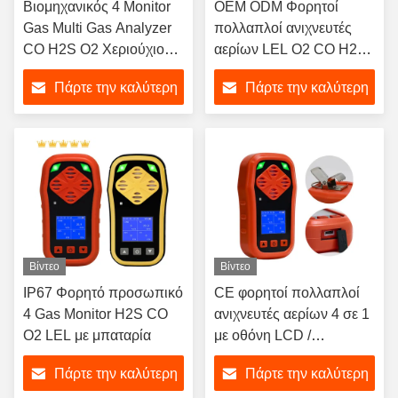
Βιομηχανικός 4 Monitor
OEM ODM Φορητοί
Gas Multi Gas Analyzer
πολλαπλοί ανιχνευτές
CO H2S O2 Χεριούχιος
αερίων LEL O2 CO H2S
ανιχνευτής καυσίμων
4 Monitor αερίου
Πάρτε την καλύτερη
Πάρτε την καλύτερη
αερίων
τιμή
τιμή
Βίντεο
Βίντεο
IP67 Φορητό προσωπικό
CE φορητοί πολλαπλοί
4 Gas Monitor H2S CO
ανιχνευτές αερίων 4 σε 1
O2 LEL με μπαταρία
με οθόνη LCD /
επαναφορτιζόμενη
Πάρτε την καλύτερη
Πάρτε την καλύτερη
μπαταρία λιθίου