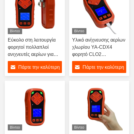
Βίντεο
Βίντεο
Εύκολο στη λειτουργία
Υλικό ανίχνευσης αερίων
φορητοί πολλαπλοί
χλωρίου YA-CDX4
ανιχνευτές αερίων για
φορητό CLO2
διαρροές πετρελαίου
συγκεντρωτικός
Πάρτε την καλύτερη
Πάρτε την καλύτερη
ντίζελ αιθυλενίου C2H4
δοκιμαστής αναλυτής
μετρητή
τιμή
τιμή
Βίντεο
Βίντεο