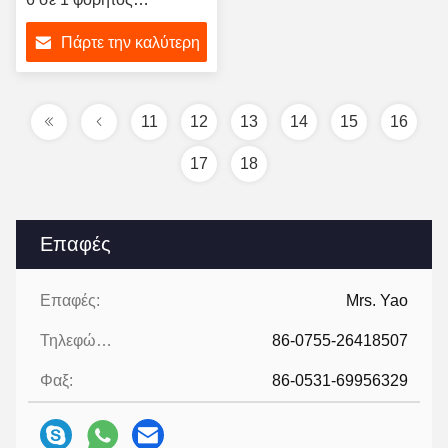
ανιχνευτής διαρροής
Πάρτε την καλύτερη
αερίων
τιμή
11
12
13
14
15
16
17
18
Επαφές
Επαφές:
Mrs. Yao
Τηλεφώνημα:
86-0755-26418507
Φαξ:
86-0531-69956329