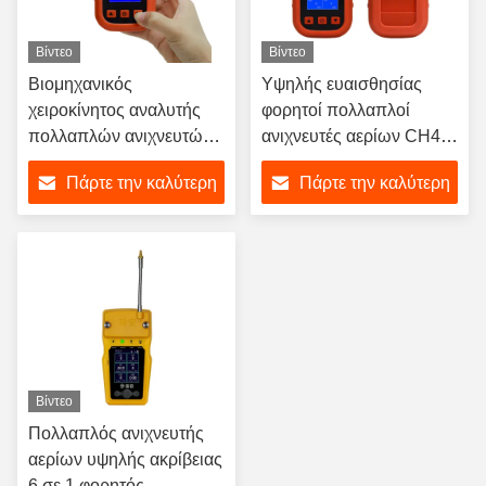
Βίντεο
Βίντεο
Βιομηχανικός
Υψηλής ευαισθησίας
χειροκίνητος αναλυτής
φορητοί πολλαπλοί
πολλαπλών ανιχνευτών
ανιχνευτές αερίων CH4
αερίων,
H2S O2 CO 4 σε 1
Πάρτε την καλύτερη
Πάρτε την καλύτερη
επαναφορτιζόμενος
πολλαπλός ανιχνευτής
ανιχνευτής αερίων 1 κιλό
αερίων
τιμή
τιμή
Βίντεο
Πολλαπλός ανιχνευτής
αερίων υψηλής ακρίβειας
6 σε 1 φορητός