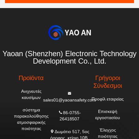
Yaoan (Shenzhen) Electronic Technology
Development Co., Ltd.
Προϊόντα
Γρήγοροι
Σύνδεσμοι
Ανιχνευτές
καυσίμων
Προφίλ εταιρείας
sales01@yaoansafety.com
σύστημα
Επισκεψή
86-0755-
παρακολούθησης
εργοστασίου
26418507
ατμοσφαιρικής
ποιότητας
Έλεγχος
Δωμάτιο 517, 5ος
ποιότητας
όροφος, κτίριο 10Β,