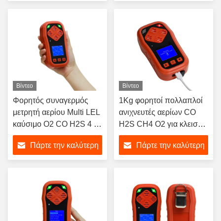
τιμή
τιμή
Βίντεο
Βίντεο
Φορητός συναγερμός
1Kg φορητοί πολλαπλοί
μετρητή αερίου Multi LEL
ανιχνευτές αερίων CO
καύσιμο O2 CO H2S 4 σε
H2S CH4 O2 για κλειστό
1 ανιχνευτής αερίου
χώρο πιστοποιημένοι
Πάρτε την καλύτερη
Πάρτε την καλύτερη
ATEX
τιμή
τιμή