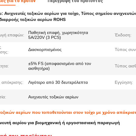
ες για το προϊόν
Περιγραφή του προϊόντος
ω:
Ανιχνευτές τοξικών αερίων για τοίχο
,
Τύπος σημείου ανιχνευτώ
 διαρροής τοξικών αερίων ROHS
Παθητική επαφή, χωρητικότητα
ωγή επαφών:
Έκδοση:
5A/220V (3 PCS)
ς
Διασκορπισμένος
Τύπος συν
υσης:
±5% FS (αποφασισμένο από τον
τητα:
Τύπος αισ
αισθητήρα)
 απόκρισης:
Λιγότερο από 30 δευτερόλεπτα
Εγγύηση:
ία:
Ανιχνευτές τοξικών αερίων
 τοξικών αερίων που τοποθετούνται στον τοίχο με χρόνο απόκρισ
χνευτή αερίου για βιομηχανική ή εργοστασιακή παραγωγή