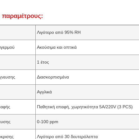
ς παραμέτρους:
Λιγότερο από 95% RH
αγερμού
Ακούσιμα και οπτικά
1 έτος
χνευσης
Διασκορπισμένα
Αγγλικά
παφής
Παθητική επαφή, χωρητικότητα 5A/220V (3 PCS)
ευσης
0-100 ppm
κρισης
Λιγότερο από 30 δευτερόλεπτα