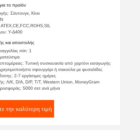
έπτων
για το προϊόν
γής: Σάντονγκ, Κίνα
AN
: ATEX,CE,FCC,ROHS,SIL
λου: Υ-Δ400
ς και αποστολής
αγγελίας min: 1
γματεύσιμα
επτομέρειες: Τυπική συσκευασία από χαρτόνι εισαγωγής
,χρησιμοποιήστε σφουγγάρι ή σακούλα με φυσαλίδες
οσης: 2-7 εργάσιμες ημέρες
ς: Λ/Κ, D/A, D/P, T/T, Western Union, MoneyGram
ροσφοράς: 5000 σετ ανά μήνα
ε την καλύτερη τιμή