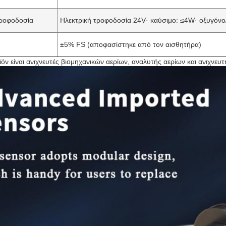
τροφοδοσία
Ηλεκτρική τροφοδοσία 24V· καύσιμο: ≤4W· οξυγόνο
±5% FS (αποφασίστηκε από τον αισθητήρα)
όν είναι ανιχνευτές βιομηχανικών αερίων, αναλυτής αερίων και ανιχνευ