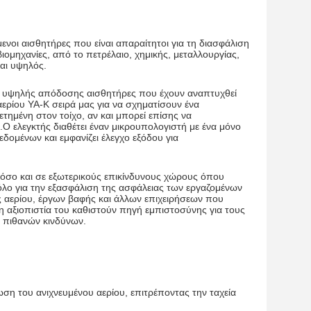
μενοι αισθητήρες που είναι απαραίτητοι για τη διασφάλιση
βιομηχανίες, από το πετρέλαιο, χημικής, μεταλλουργίας,
ναι υψηλός.
 και υψηλής απόδοσης αισθητήρες που έχουν αναπτυχθεί
ερίου YA-K σειρά μας για να σχηματίσουν ένα
ημένη στον τοίχο, αν και μπορεί επίσης να
Ο ελεγκτής διαθέτει έναν μικρουπολογιστή με ένα μόνο
εδομένων και εμφανίζει έλεγχο εξόδου για
 όσο και σε εξωτερικούς επικίνδυνους χώρους όπου
ρόλο για την εξασφάλιση της ασφάλειας των εργαζομένων
ς αερίου, έργων βαφής και άλλων επιχειρήσεων που
η αξιοπιστία του καθιστούν πηγή εμπιστοσύνης για τους
ω πιθανών κινδύνων.
ωση του ανιχνευμένου αερίου, επιτρέποντας την ταχεία