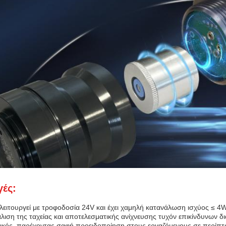
ές:
ειτουργεί με τροφοδοσία 24V και έχει χαμηλή κατανάλωση ισχύος ≤ 4W 
άλιση της ταχείας και αποτελεσματικής ανίχνευσης τυχόν επικίνδυνων 
τικός, παρέχοντας σαφή προειδοποίηση στους εργαζόμενους σε περίπτ