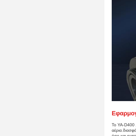
Εφαρμογ
Το YA-D400 λ
αέρια.διασφ
όσο και ηχη