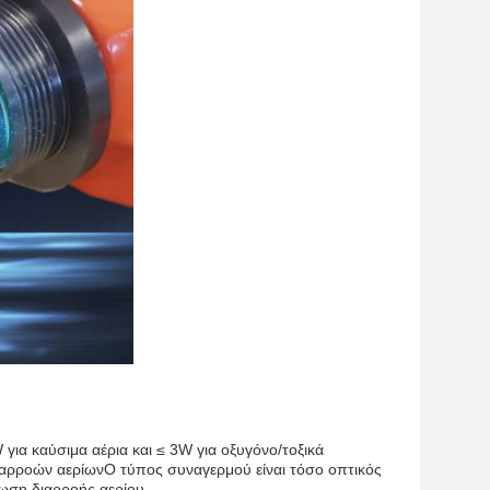
για καύσιμα αέρια και ≤ 3W για οξυγόνο/τοξικά
διαρροών αερίωνΟ τύπος συναγερμού είναι τόσο οπτικός
ωση διαρροής αερίου.