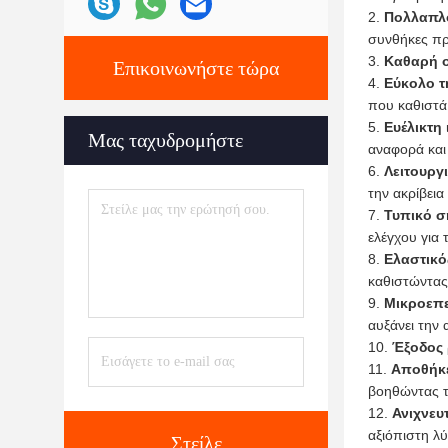
Πολλαπλ
συνθήκες πρι
Καθαρή 
Επικοινωνήστε τώρα
Εύκολο τ
που καθιστά 
Ευέλικτη
Μας ταχυδρομήστε
αναφορά και
Λειτουργ
την ακρίβεια
Τυπικό σ
ελέγχου για 
Ελαστικό
καθιστώντας
Μικροεπ
αυξάνει την 
Έξοδος 
Αποθήκε
βοηθώντας τ
Ανιχνευ
αξιόπιστη λύ
Στείλε