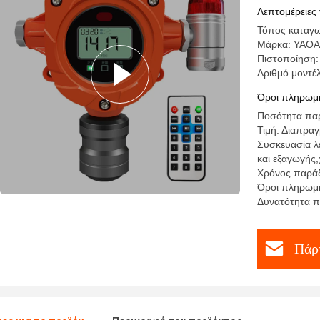
δευτερολ
Λεπτομέρειες 
Τόπος καταγω
Μάρκα: YAO
Πιστοποίηση
Αριθμό μοντέ
Όροι πληρωμή
Ποσότητα παρ
Τιμή: Διαπρα
Συσκευασία λ
και εξαγωγής
Χρόνος παράδ
Όροι πληρωμή
Δυνατότητα π
Πάρτ