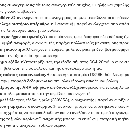
ούς συναγερμούς:
Με τους συναγερμούς ατυχίας, υψηλής και χαμηλής 
ν γίνουν επιβλαβείς.
οθόνη:
Όταν ενεργοποιείται συναγερμός, το φως μεταβάλλεται σε κόκκιν
ηλεχειριστήριο υπέρυθρου:
Η συσκευή μπορεί να ελέγχεται από απόστ
τις λειτουργίες ακόμη πιο βολικές.
 ισχύς ήχου και φωτός:
Υποστηρίζοντας τρεις διαφορετικές εκδόσεις ή
 υψηλή αναφορά, ο ανιχνευτής παρέχει πολλαπλούς μηχανισμούς προειδο
ική ικανότητα:
Ο ανιχνευτής έρχεται με λειτουργίες μηδέν, βαθμονόμη
 και την αξιοπιστία της συσκευής.
ήμα εξόδου:
Υποστηρίζοντας την έξοδο σήματος DC4-20mA, ο ανιχνευ
τη βελτίωση της ασφάλειας και της αποτελεσματικότητας.
ς τρόπος επικοινωνίας:
Η συσκευή υποστηρίζει RS485, δύο λεωφορεία
 την μεταφορά δεδομένων και την ολοκλήρωση εύκολη και βολική.
εξεργαστής ARM υψηλών επιδόσεων:
Σχεδιασμένος για εύκολη λει
αποτελεσματικότητα και την ακρίβεια του ανιχνευτή.
ρελέ:
Με τρεις εξόδους ρελέ (250V 5A), ο ανιχνευτής μπορεί να ανοίξει
υση αρχείων συναγερμού:
Η συσκευή μπορεί να αποθηκεύσει έως κ
ους χρήστες να παρακολουθούν και να αναλύουν το ιστορικό συγκέντ
τής τοξικών αερίων:
Ο ανιχνευτής μπορεί να επιτύχει μετατροπή mg/m
ση για την ανίχνευση τοξικών αερίων.