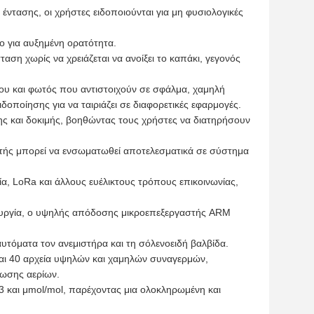
έντασης, οι χρήστες ειδοποιούνται για μη φυσιολογικές
ο για αυξημένη ορατότητα.
αση χωρίς να χρειάζεται να ανοίξει το καπάκι, γεγονός
χου και φωτός που αντιστοιχούν σε σφάλμα, χαμηλή
ποίησης για να ταιριάζει σε διαφορετικές εφαρμογές.
σης και δοκιμής, βοηθώντας τους χρήστες να διατηρήσουν
τής μπορεί να ενσωματωθεί αποτελεσματικά σε σύστημα
, LoRa και άλλους ευέλικτους τρόπους επικοινωνίας,
τουργία, ο υψηλής απόδοσης μικροεπεξεργαστής ARM
 αυτόματα τον ανεμιστήρα και τη σόλενοειδή βαλβίδα.
αι 40 αρχεία υψηλών και χαμηλών συναγερμών,
ρωσης αερίων.
3 και μmol/mol, παρέχοντας μια ολοκληρωμένη και