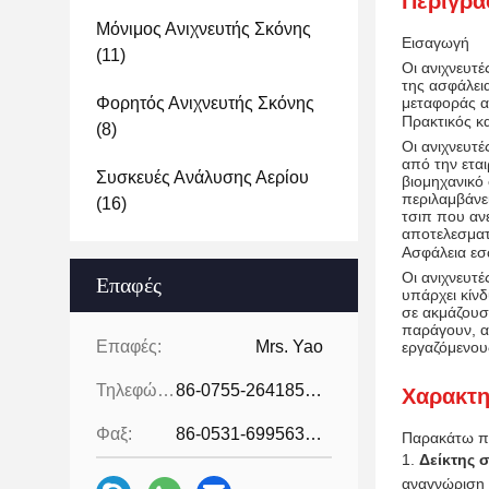
Περιγρα
Μόνιμος Ανιχνευτής Σκόνης
Εισαγωγή
(11)
Οι ανιχνευτέ
της ασφάλεια
Φορητός Ανιχνευτής Σκόνης
μεταφοράς α
Πρακτικός κ
(8)
Οι ανιχνευτέ
από την ετα
Συσκευές Ανάλυσης Αερίου
βιομηχανικό
περιλαμβάνε
(16)
τσιπ που ανε
αποτελεσμα
Ασφάλεια εσ
Οι ανιχνευτ
Επαφές
υπάρχει κίνδ
σε ακμάζουσ
παράγουν, α
Επαφές:
Mrs. Yao
εργαζόμενου
Τηλεφώνημα:
86-0755-26418507
Χαρακτη
Φαξ:
86-0531-69956329
Παρακάτω πα
Δείκτης 
αναγνώριση 