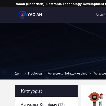
Yaoan (Shenzhen) Electronic Technology Development C
Αρχική
Σπίτι
>
Προϊόντα
>
Ανιχνευτές Τοξικών Αερίων
>
Ανιχνευ
Κατηγορίες
Ανιχνευτές Καυσίμων
(12)