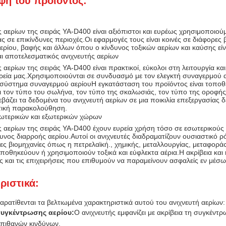
φή του προϊόντος:
ς αερίων της σειράς YA-D400 είναι αξιόπιστοι και ευρέως χρησιμοποιού
ς σε επικίνδυνες περιοχές.Οι εφαρμογές τους είναι κοινές σε διάφορες 
ερίου, βαφής και άλλων όπου ο κίνδυνος τοξικών αερίων και καύσης εί
αι αποτελεσματικός ανιχνευτής αερίων
ς αερίων της σειράς YA-D400 είναι πρακτικοί, εύκολοι στη λειτουργία
ιρεία μας.Χρησιμοποιούνται σε συνδυασμό με τον ελεγκτή συναγερμού α
 σύστημα συναγερμού αερίουΗ εγκατάσταση του προϊόντος είναι τοποθετ
ι τον τύπο του σωλήνα, τον τύπο της σκαλωσιάς, τον τύπο της οροφής.
βάζει τα δεδομένα του ανιχνευτή αερίων σε μια ποικιλία επεξεργασίας δ
τική παρακολούθηση.
ωτερικών και εξωτερικών χώρων
ές αερίων της σειράς YA-D400 έχουν ευρεία χρήση τόσο σε εσωτερικούς
υνος διαρροής αερίου.Αυτοί οι ανιχνευτές διαδραματίζουν ουσιαστικό 
ες βιομηχανίες όπως η πετρελαϊκή., χημικής, μεταλλουργίας, μεταφορά
ποθηκεύουν ή χρησιμοποιούν τοξικά και εύφλεκτα αέρια.Η ακρίβεια και 
ς και τις επιχειρήσεις που επιθυμούν να παραμείνουν ασφαλείς εν μέσ
ριστικά:
ρατίθενται τα βελτιωμένα χαρακτηριστικά αυτού του ανιχνευτή αερίων:
συγκέντρωσης αερίου:
Ο ανιχνευτής εμφανίζει με ακρίβεια τη συγκέντρ
πιθανών κινδύνων.