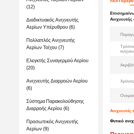
Λεπτομέρει
(12)
Επισημαίν
Ανιχνευτής
Διαδικτυακός Ανιχνευτής
Αερίων Υπέρυθρου
(6)
Παραγ
Πολλαπλός Ανιχνευτής
Τρόπο
Αερίων Τοίχου
(7)
ανίχνε
Ελεγκτής Συναγερμού Αερίου
Ακριβό
(20)
Ανιχνευτής Διαρροών Αερίου
Χρόνος
(6)
Ονομασ
Σύστημα Παρακολούθησης
Διαρροής Αερίου
(6)
Ανιχνευτές
Φυτικό ανι
Προσωπικός Ανιχνευτής
Αερίων
(9)