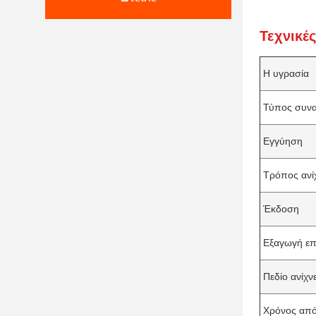
Τεχνικέ
Η υγρασία
Τύπος συν
Εγγύηση
Τρόπος ανί
Έκδοση
Εξαγωγή ε
Πεδίο ανίχν
Χρόνος από