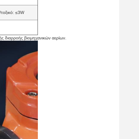
/τοξικό: ≤3W
τής διαρροής βιομηχανικών αερίων.